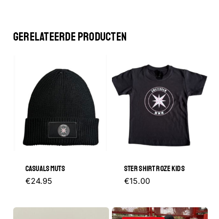
GERELATEERDE PRODUCTEN
CASUALS MUTS
STER SHIRT ROZE KIDS
Dit
€
24.95
€
15.00
product
heeft