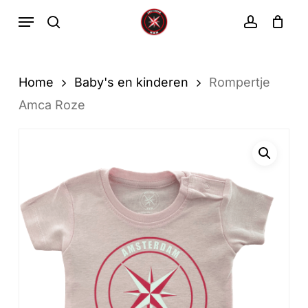
Ga
Menu
zoekopdracht
rekenin
direct
Winkelwa
Winkelwagen
sluiten
naar
de
Home
Baby's en kinderen
Rompertje
hoofdinhoud
Amca Roze