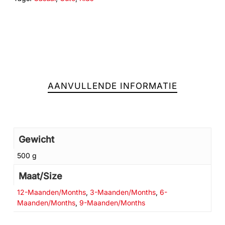
Geen producten in de winkelwagen.
AANVULLENDE INFORMATIE
GA NAAR DE WINKEL
Gewicht
500 g
Maat/Size
12-Maanden/Months
,
3-Maanden/Months
,
6-
Maanden/Months
,
9-Maanden/Months