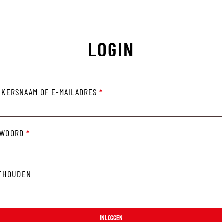
LOGIN
VEREIST
IKERSNAAM OF E-MAILADRES
*
VEREIST
TWOORD
*
THOUDEN
Geen
INLOGGEN