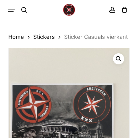
Ga
Menu
zoekopdracht
rekenin
direct
Winkelwa
Winkelwagen
sluiten
naar
de
Home
Stickers
Sticker Casuals vierkant
hoofdinhoud