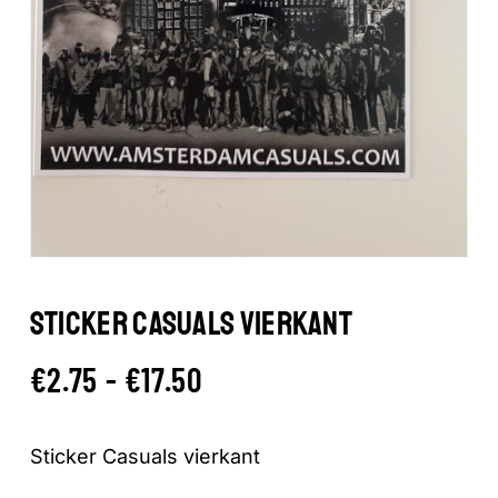
STICKER CASUALS VIERKANT
Prijsklasse:
€
2.75
-
€
17.50
€2.75
tot
Sticker Casuals vierkant
€17.50