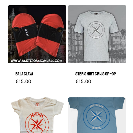
BALACLAVA
STER SHIRT GRIJS OP=OP
Dit
€
15.00
€
15.00
product
heeft
meerder
variaties.
Deze