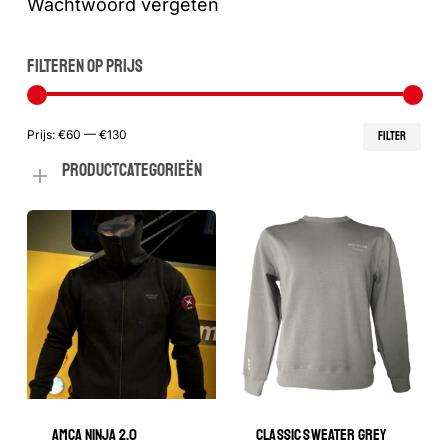
Wachtwoord vergeten
FILTEREN OP PRIJS
Min
Max
Prijs:
€60
—
€130
FILTER
PRODUCTCATEGORIEËN
prij
prij
AMCA NINJA 2.0
CLASSIC SWEATER GREY