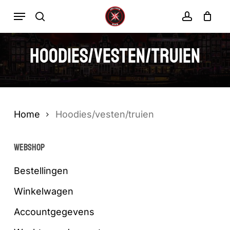
Ga
Menu
zoekopdracht
rekenin
direct
Winkelwa
Winkelwagen
sluiten
naar
Hoodies/vesten/truien
de
hoofdinhoud
Home
Hoodies/vesten/truien
WEBSHOP
Bestellingen
Winkelwagen
Accountgegevens