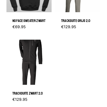
gekozen
kan
worden
gekozen
NO FACE SWEATER ZWART
TRACKSUITE GRIJS 2.0
op
worden
Dit
Dit
€
69.95
€
129.95
de
op
product
product
productp
de
heeft
heeft
productpagina
meerdere
meerder
variaties.
variaties.
Deze
Deze
optie
optie
kan
kan
gekozen
gekozen
TRACKSUITE ZWART 2.0
worden
worden
Dit
€
129.95
op
op
product