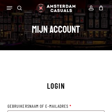
Ga
Menu
zoekopdracht
rekenin
direct
Winkelwa
Winkelwagen
sluiten
naar
Mijn account
de
hoofdinhoud
LOGIN
VEREIST
GEBRUIKERSNAAM OF E-MAILADRES
*