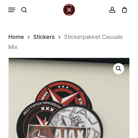
Ga
Menu
zoekopdracht
rekenin
direct
Winkelwa
Winkelwagen
sluiten
naar
de
Home
Stickers
Stickerpakket Casuals
hoofdinhoud
Mix