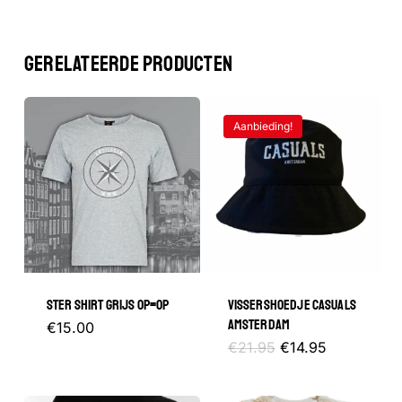
GERELATEERDE PRODUCTEN
Aanbieding!
STER SHIRT GRIJS OP=OP
VISSERSHOEDJE CASUALS
AMSTERDAM
Dit
€
15.00
Oorspronkelijke
Huidige
€
21.95
€
14.95
product
prijs
prijs
was:
is:
heeft
€21.95.
€14.95.