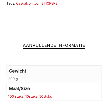
Tags:
Casual
,
on tour
,
STICKERS
AANVULLENDE INFORMATIE
Gewicht
200 g
Geen producten in de winkelwagen.
Maat/Size
100 stuks
,
10stuks
,
50stuks
GA NAAR DE WINKEL