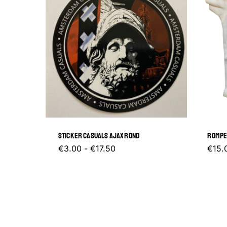
STICKER CASUALS AJAX ROND
ROMPE
Prijsklasse:
Dit
€
3.00
-
€
17.50
€
15.
€3.00
tot
product
€17.50
heeft
meerdere
variaties.