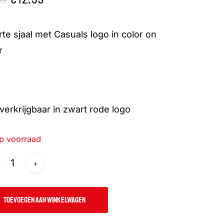
prijs
prijs
was:
is:
te sjaal met Casuals logo in color on
€19.95.
€12.95.
r
verkrijgbaar in zwart rode logo
p voorraad
TOEVOEGEN AAN WINKELWAGEN