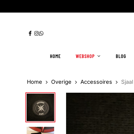
Ga
direct
naar
FACEBOOK
INSTAGRAM
WHATSAPP
de
hoofdinhoud
HOME
WEBSHOP
BLOG
Home
Overige
Accessoires
Sjaal