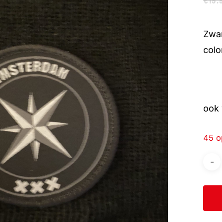
Zwar
colo
ook 
45 o