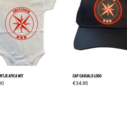
RTJE AMCA WIT
CAP CASUALS LOGO
Dit
00
€
34.95
product
heeft
meerdere
variaties.