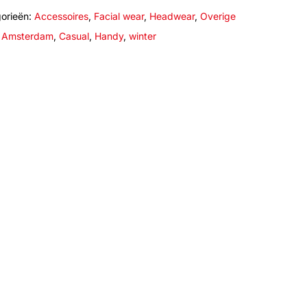
orieën:
Accessoires
,
Facial wear
,
Headwear
,
Overige
:
Amsterdam
,
Casual
,
Handy
,
winter