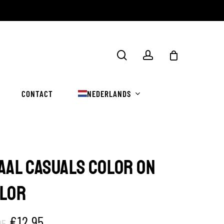
Winkelwa
zoekopdracht
rekening
sluiten
CONTACT
NEDERLANDS
AAL CASUALS COLOR ON
LOR
Oorspronkelijke
Huidige
€
12.95
95