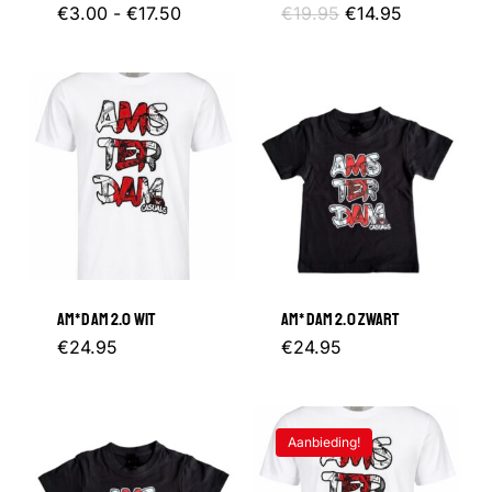
Prijsklasse:
Dit
Oorspronkelijke
Huidige
€
3.00
-
€
17.50
€
19.95
€
14.95
€3.00
prijs
prijs
tot
product
was:
is:
€17.50
€19.95.
€14.95.
heeft
meerdere
variaties.
Deze
optie
kan
gekozen
AM*DAM 2.0 WIT
AM*DAM 2.0 ZWART
worden
Dit
Dit
€
24.95
€
24.95
op
product
product
de
heeft
heeft
productpagina
Aanbieding!
meerdere
meerder
variaties.
variaties.