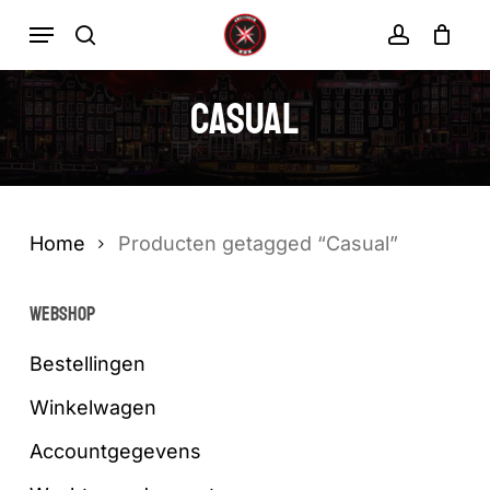
Ga
Menu
zoekopdracht
rekenin
direct
Winkelwa
Winkelwagen
sluiten
naar
Casual
de
hoofdinhoud
Home
Producten getagged “Casual”
WEBSHOP
Bestellingen
Winkelwagen
Accountgegevens