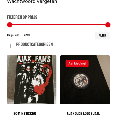
Wachtwoord vergeten
FILTEREN OP PRIJS
Min
Max
Prijs:
€0
—
€90
FILTER
PRODUCTCATEGORIEËN
prij
prij
Aanbieding!
90 MIN STICKER
AJAX OUDE LOGO SJAAL