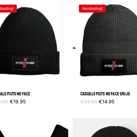
bieding!
Aanbieding!
Geen
ALS MUTS NO FACE
CASUALS MUTS NO FACE GRIJS
Oorspronkelijke
Huidige
Oorspronkelijke
Huidige
4.95
€
19.95
€
24.95
€
14.95
prijs
prijs
prijs
prijs
was:
is:
was:
is:
€24.95.
€19.95.
€24.95.
€14.95.