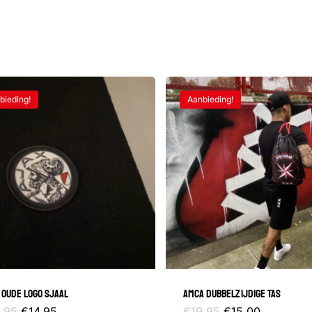
bieding!
Aanbieding!
 OUDE LOGO SJAAL
AMCA DUBBELZIJDIGE TAS
Oorspronkelijke
Huidige
Oorspronkelijke
Huidige
.95
€
14.95
€
19.95
€
15.00