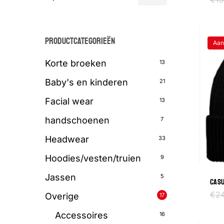
prijs
prijs
PRODUCTCATEGORIEËN
Aan
Korte
broeken
13
Baby's en kinderen
21
Facial wear
13
handschoenen
7
Headwear
33
Hoodies/vesten/truien
9
Jassen
5
CASU
€
2
Overige
17
Accessoires
16