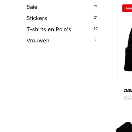
Sale
13
Aan
Stickers
21
T-shirts en Polo's
20
Vrouwen
2
CASU
€
2