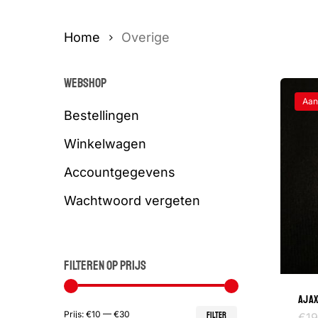
Home
Overige
WEBSHOP
Aan
Bestellingen
Winkelwagen
Accountgegevens
Wachtwoord vergeten
FILTEREN OP PRIJS
AJAX
Min.
Max.
Prijs:
€10
—
€30
€
19
FILTER