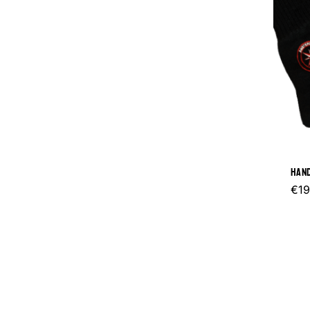
HAND
€
19