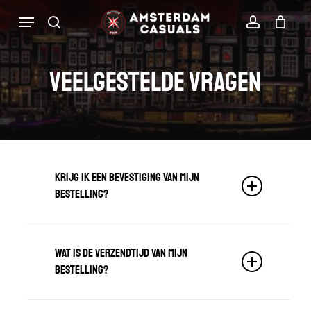
Ga
Menu
zoekopdracht
rekenin
direct
Winkelwa
Winkelwagen
sluiten
naar
Veelgestelde vragen
de
hoofdinhoud
Krijg ik een bevestiging van mijn
bestelling?
Ja, je krijgt een bevestigingsmail
Wat is de verzendtijd van mijn
op het opgegeven e-mailadres.
bestelling?
Let op! Deze kan in je spam
terecht gekomen zijn.
De verzendtijd bedraagt maximaal