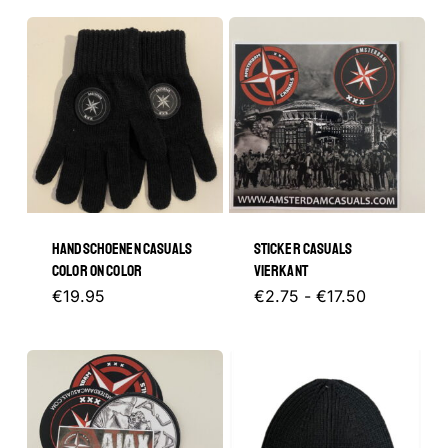
HANDSCHOENEN CASUALS
STICKER CASUALS
COLOR ON COLOR
VIERKANT
Prijsklasse
Dit
€
19.95
€
2.75
-
€
17.50
€2.75
tot
product
€17.50
heeft
meerder
variaties.