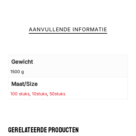
AANVULLENDE INFORMATIE
Gewicht
1500 g
Maat/Size
100 stuks
,
10stuks
,
50stuks
Geen producten in de winkelwagen.
GA NAAR DE WINKEL
GERELATEERDE PRODUCTEN