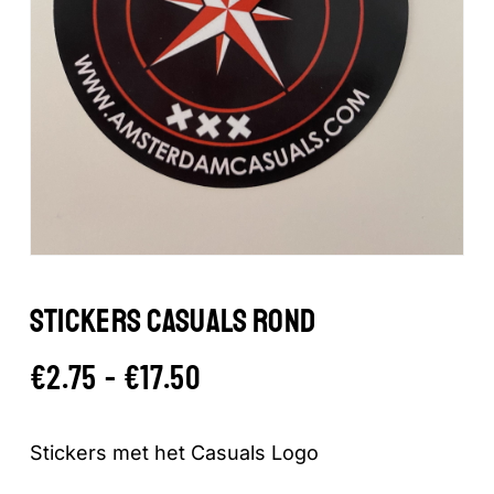
STICKERS CASUALS ROND
Prijsklasse:
€
2.75
-
€
17.50
€2.75
tot
Stickers met het Casuals Logo
€17.50