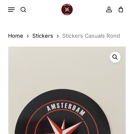
Ga
Menu
zoekopdracht
rekenin
direct
Winkelwa
Winkelwagen
sluiten
naar
de
Home
Stickers
Stickers Casuals Rond
hoofdinhoud