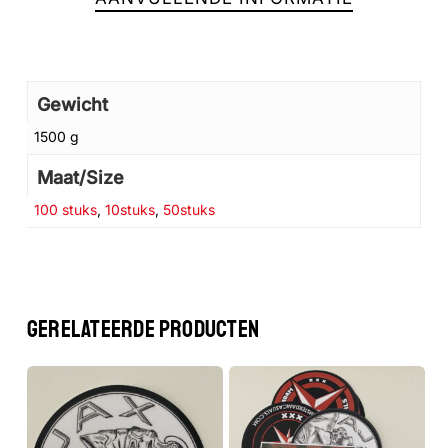
Gewicht
1500 g
Maat/Size
100 stuks
,
10stuks
,
50stuks
Geen producten in de winkelwagen.
GA NAAR DE WINKEL
GERELATEERDE PRODUCTEN