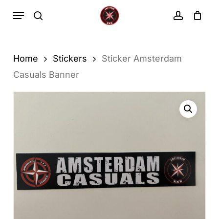
Ga
Menu
zoekopdracht
rekenin
direct
Winkelwa
Winkelwagen
sluiten
naar
de
Home
Stickers
Sticker Amsterdam
hoofdinhoud
Casuals Banner