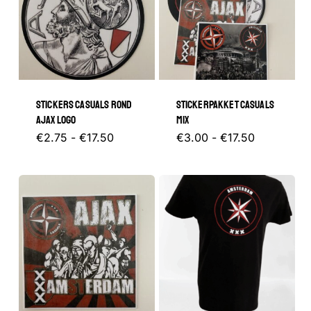
STICKERS CASUALS ROND
STICKERPAKKET CASUALS
AJAX LOGO
MIX
Prijsklasse:
Dit
Prijsklasse
Dit
€
2.75
-
€
17.50
€
3.00
-
€
17.50
€2.75
€3.00
tot
product
tot
product
€17.50
€17.50
heeft
heeft
meerdere
meerder
variaties.
variaties.
Deze
Deze
optie
optie
kan
kan