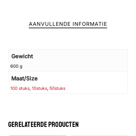
AANVULLENDE INFORMATIE
Gewicht
600 g
Maat/Size
Geen producten in de winkelwagen.
100 stuks
,
10stuks
,
50stuks
GA NAAR DE WINKEL
GERELATEERDE PRODUCTEN