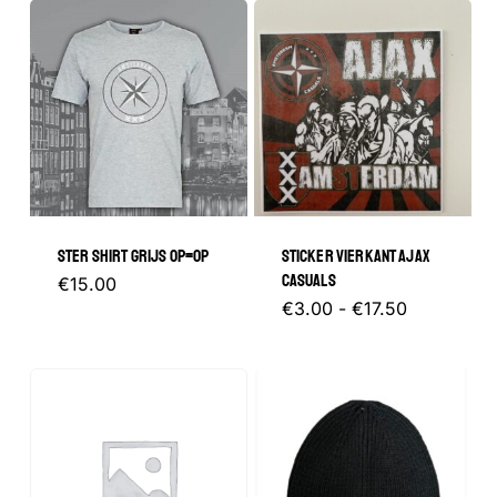
STER SHIRT GRIJS OP=OP
STICKER VIERKANT AJAX
CASUALS
Dit
€
15.00
Prijsklasse
Dit
€
3.00
-
€
17.50
product
€3.00
tot
product
heeft
€17.50
heeft
meerdere
meerder
variaties.
variaties.
Deze
Deze
optie