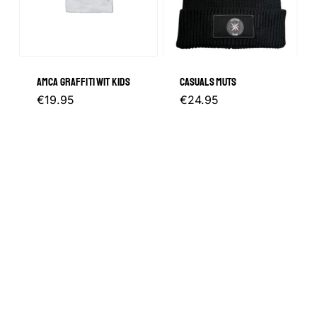
optie
kan
kan
gekozen
gekozen
worden
AMCA GRAFFITI WIT KIDS
CASUALS MUTS
worden
op
Dit
€
19.95
€
24.95
op
de
product
de
productpagina
heeft
productp
meerdere
variaties.
Deze
optie
kan
gekozen
worden