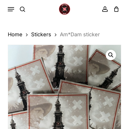
Ga
Menu
zoekopdracht
rekenin
direct
Winkelwa
Winkelwagen
sluiten
naar
de
Home
Stickers
Am*Dam sticker
hoofdinhoud