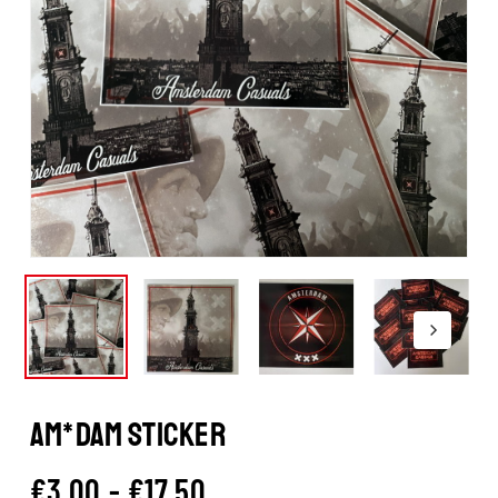
AM*DAM STICKER
Prijsklasse:
€
3.00
-
€
17.50