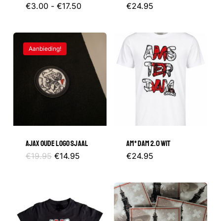
Prijsklasse:
Dit
€
3.00
-
€
17.50
€
24.95
€3.00
tot
product
€17.50
heeft
Aanbieding!
meerdere
variaties.
Deze
optie
kan
gekozen
AJAX OUDE LOGO SJAAL
AM*DAM 2.0 WIT
worden
Oorspronkelijke
Huidige
Dit
€
19.95
€
14.95
€
24.95
op
prijs
prijs
was:
is:
product
de
€19.95.
€14.95.
heeft
productpagina
meerder
variaties.