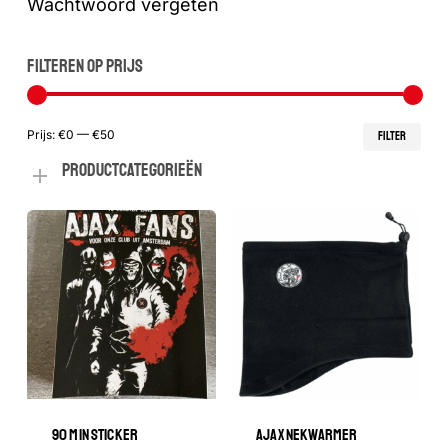
Wachtwoord vergeten
FILTEREN OP PRIJS
Min
Max
Prijs:
€0
—
€50
FILTER
PRODUCTCATEGORIEËN
prij
prij
90 MIN STICKER
AJAX NEKWARMER