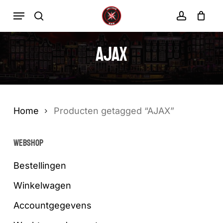
Ga
Menu
zoekopdracht
rekenin
direct
Winkelwa
Winkelwagen
sluiten
naar
AJAX
de
hoofdinhoud
Home
Producten getagged “AJAX”
WEBSHOP
Bestellingen
Winkelwagen
Accountgegevens