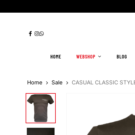
Ga
direct
naar
FACEBOOK
INSTAGRAM
WHATSAPP
de
hoofdinhoud
HOME
WEBSHOP
BLOG
Home
Sale
CASUAL CLASSIC STYL