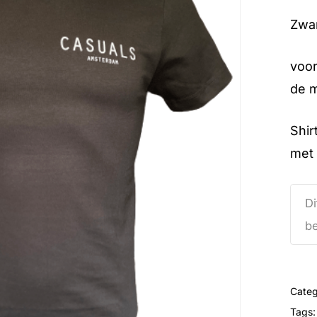
Zwar
voor
de 
Shir
met 
Di
be
Categ
Tags