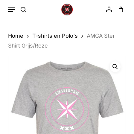
Ga
Menu
zoekopdracht
rekenin
direct
Winkelwa
Winkelwagen
sluiten
naar
de
Home
T-shirts en Polo's
AMCA Ster
hoofdinhoud
Shirt Grijs/Roze