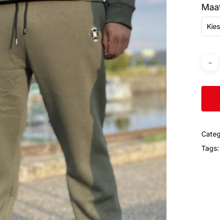
Maa
Kies
Categ
Tags