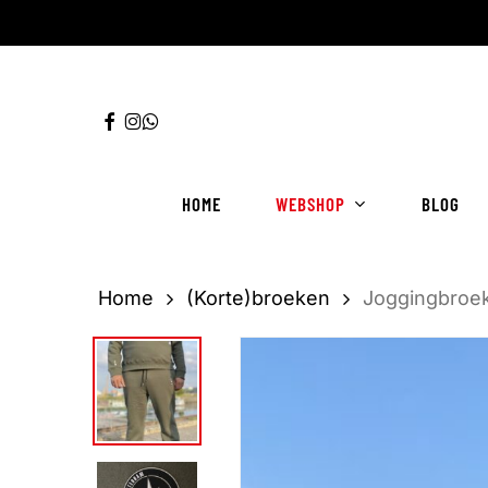
Ga
direct
naar
FACEBOOK
INSTAGRAM
WHATSAPP
de
hoofdinhoud
HOME
WEBSHOP
BLOG
Home
(Korte)broeken
Joggingbroek