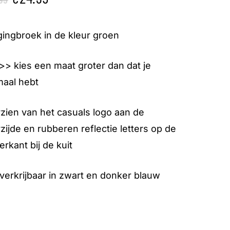
prijs
prijs
was:
is:
ingbroek in de kleur groen
€59.95.
€24.95.
> kies een maat groter dan dat je
aal hebt
zien van het casuals logo aan de
zijde en rubberen reflectie letters op de
erkant bij de kuit
verkrijbaar in zwart en donker blauw