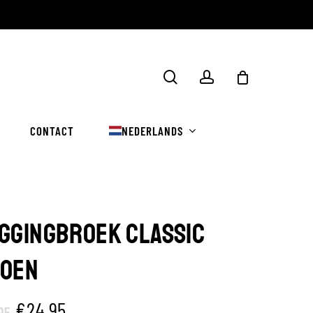
Winkelwa
zoekopdracht
rekening
sluiten
CONTACT
NEDERLANDS
GGINGBROEK CLASSIC
OEN
Oorspronkelijke
Huidige
€
24.95
95