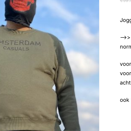
Jogg
—>>>
norm
voor
voor
acht
ook 