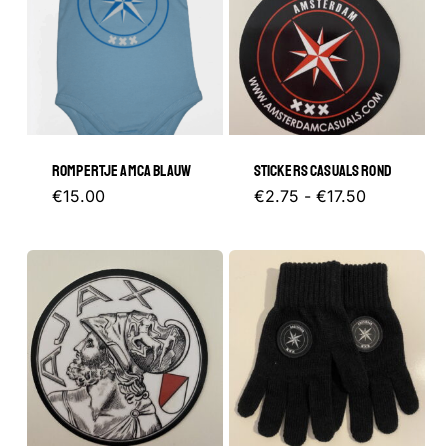
ROMPERTJE AMCA BLAUW
STICKERS CASUALS ROND
Dit
Prijsklasse
Dit
€
15.00
€
2.75
-
€
17.50
€2.75
product
tot
product
€17.50
heeft
heeft
meerdere
meerder
variaties.
variaties.
Deze
Deze
optie
optie
kan
kan