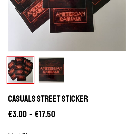
CASUALS STREET STICKER
Prijsklasse:
€
3.00
-
€
17.50
€3.00
tot