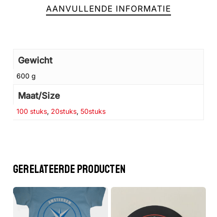
AANVULLENDE INFORMATIE
Gewicht
600 g
Maat/Size
100 stuks
,
20stuks
,
50stuks
Geen producten in de winkelwagen.
GA NAAR DE WINKEL
GERELATEERDE PRODUCTEN