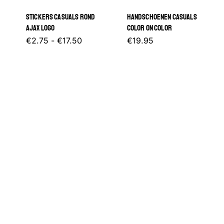
gekozen
gekozen
STICKERS CASUALS ROND
HANDSCHOENEN CASUALS
worden
worden
AJAX LOGO
COLOR ON COLOR
op
op
Prijsklasse:
Dit
€
2.75
-
€
17.50
€
19.95
€2.75
de
de
tot
product
€17.50
productpagina
productp
heeft
meerdere
variaties.
Deze
optie
kan
gekozen
worden
op
de