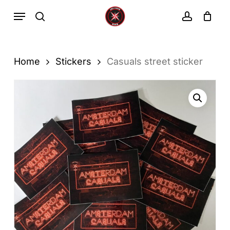
Ga
Menu
zoekopdracht
rekenin
direct
Winkelwa
Winkelwagen
sluiten
naar
de
Home
Stickers
Casuals street sticker
hoofdinhoud