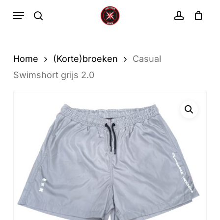
Ga
Menu
zoekopdracht
rekenin
direct
Winkelwa
Winkelwagen
sluiten
naar
de
Home
(Korte)broeken
Casual
hoofdinhoud
Swimshort grijs 2.0