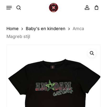
Ga
Menu
zoekopdracht
rekenin
direct
Winkelwa
Winkelwagen
sluiten
naar
de
Home
Baby's en kinderen
Amca
hoofdinhoud
Magreb stijl