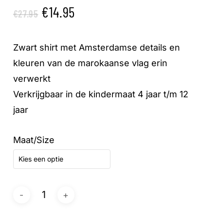
Oorspronkelijke
Huidige
€
14.95
€
27.95
prijs
prijs
was:
is:
Zwart shirt met Amsterdamse details en
€27.95.
€14.95.
kleuren van de marokaanse vlag erin
verwerkt
Verkrijgbaar in de kindermaat 4 jaar t/m 12
jaar
Maat/Size
Kies een optie