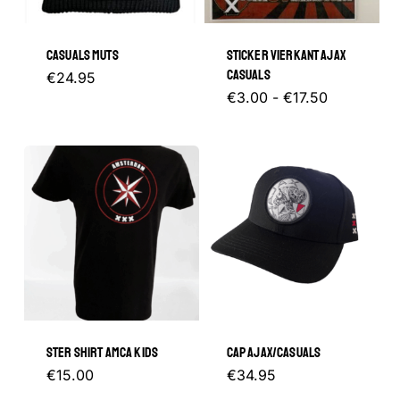
CASUALS MUTS
STICKER VIERKANT AJAX
CASUALS
€
24.95
Prijsklasse
Dit
€
3.00
-
€
17.50
€3.00
tot
product
€17.50
heeft
meerder
variaties.
Deze
optie
kan
gekozen
STER SHIRT AMCA KIDS
CAP AJAX/CASUALS
worden
Dit
€
15.00
€
34.95
op