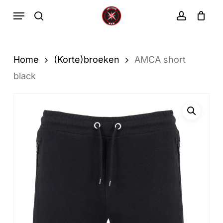
Ga
Menu
zoekopdracht
rekenin
direct
Winkelwa
Winkelwagen
sluiten
naar
de
Home
(Korte)broeken
AMCA short
hoofdinhoud
black