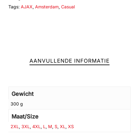
Tags:
AJAX
,
Amsterdam
,
Casual
AANVULLENDE INFORMATIE
Gewicht
300 g
Geen producten in de winkelwagen.
Maat/Size
2XL
,
3XL
,
4XL
,
L
,
M
,
S
,
XL
,
XS
GA NAAR DE WINKEL