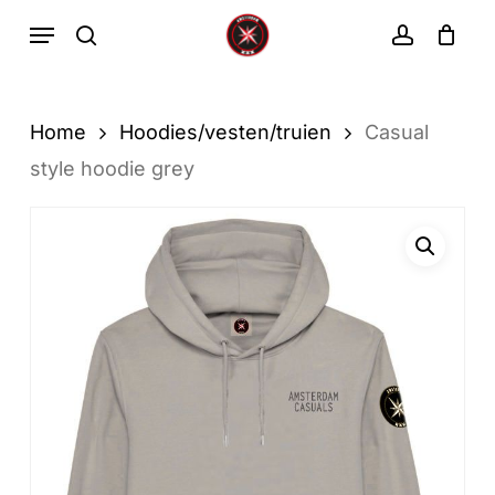
Ga
Menu
zoekopdracht
rekenin
direct
Winkelwa
Winkelwagen
sluiten
naar
de
Home
Hoodies/vesten/truien
Casual
hoofdinhoud
style hoodie grey