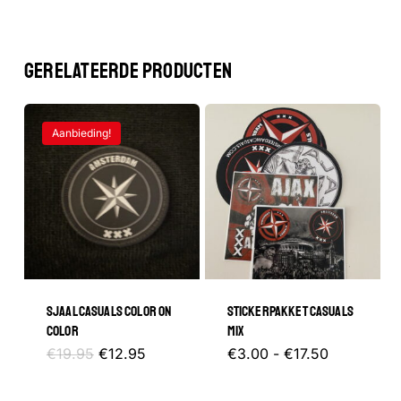
GERELATEERDE PRODUCTEN
Aanbieding!
SJAAL CASUALS COLOR ON
STICKERPAKKET CASUALS
COLOR
MIX
Oorspronkelijke
Huidige
Prijsklasse
Dit
€
19.95
€
12.95
€
3.00
-
€
17.50
prijs
prijs
€3.00
was:
is:
tot
product
€19.95.
€12.95.
€17.50