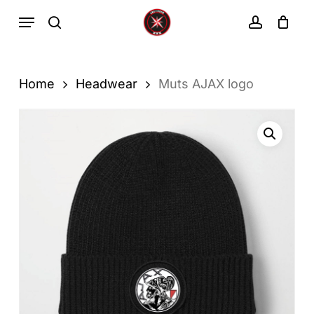
Ga
Menu
zoekopdracht
rekenin
direct
Winkelwa
Winkelwagen
sluiten
naar
de
Home
Headwear
Muts AJAX logo
hoofdinhoud