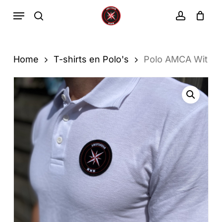
Ga
Menu
zoekopdracht
rekenin
direct
Winkelwa
Winkelwagen
sluiten
naar
de
Home
T-shirts en Polo's
Polo AMCA Wit
hoofdinhoud