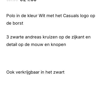
prijs
prijs
was:
is:
Polo in de kleur Wit met het Casuals logo op
€31.95.
€24.95.
de borst
3 zwarte andreas kruizen op de zijkant en
detail op de mouw en knopen
Ook verkrijgbaar in het zwart