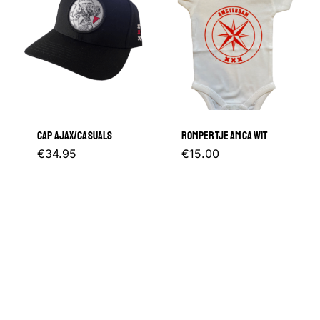
CAP AJAX/CASUALS
ROMPERTJE AMCA WIT
Dit
€
34.95
€
15.00
product
heeft
meerder
variaties.
Deze
optie
kan