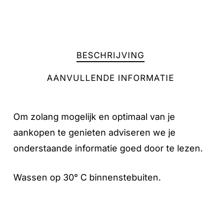
Geen producten in de winkelwagen.
BESCHRIJVING
AANVULLENDE INFORMATIE
GA NAAR DE WINKEL
Om zolang mogelijk en optimaal van je
aankopen te genieten adviseren we je
onderstaande informatie goed door te lezen.
Wassen op 30° C binnenstebuiten.