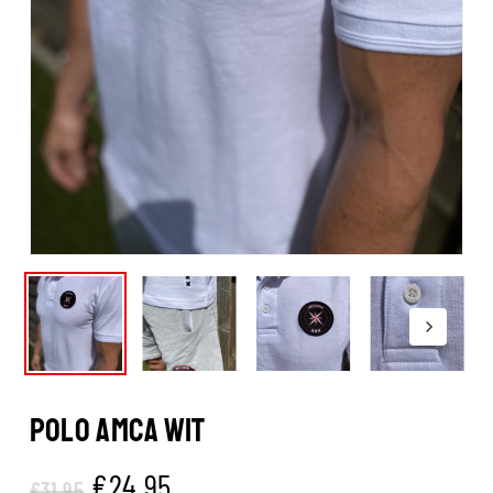
POLO AMCA WIT
Oorspronkelijke
Huidige
€
24.95
€
31.95