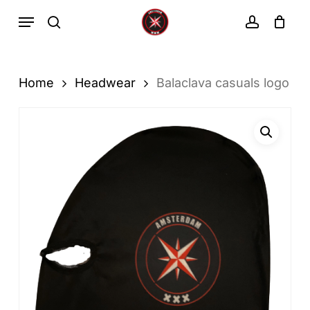
Ga
Menu
zoekopdracht
rekenin
direct
Winkelwa
Winkelwagen
sluiten
naar
de
Home
Headwear
Balaclava casuals logo
hoofdinhoud