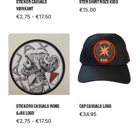
STICKER CASUALS
STER SHIRT ROZE KIDS
VIERKANT
Dit
€
15.00
Prijsklasse:
Dit
€
2.75
-
€
17.50
product
€2.75
tot
product
heeft
€17.50
heeft
meerder
meerdere
variaties.
variaties.
Deze
Deze
optie
optie
kan
kan
gekozen
gekozen
worden
STICKERS CASUALS ROND
CAP CASUALS LOGO
worden
op
AJAX LOGO
€
34.95
op
de
Prijsklasse:
Dit
€
2.75
-
€
17.50
€2.75
de
productp
tot
product
€17.50
productpagina