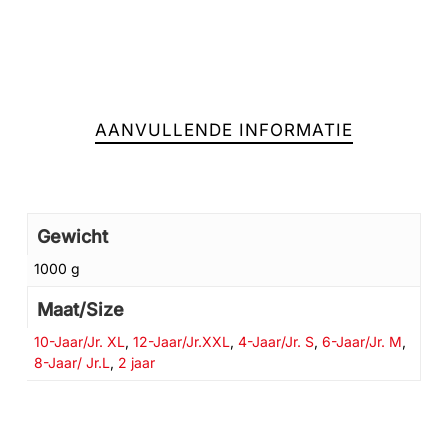
Geen producten in de winkelwagen.
AANVULLENDE INFORMATIE
GA NAAR DE WINKEL
Gewicht
1000 g
Maat/Size
10-Jaar/Jr. XL
,
12-Jaar/Jr.XXL
,
4-Jaar/Jr. S
,
6-Jaar/Jr. M
,
8-Jaar/ Jr.L
,
2 jaar