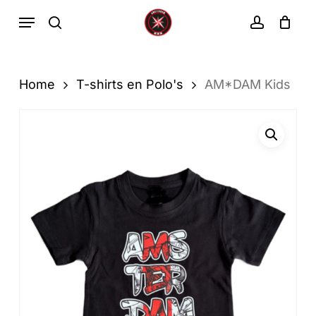
Ga
Menu
zoekopdracht
rekenin
direct
Winkelwa
Winkelwagen
sluiten
naar
de
Home
T-shirts en Polo's
AM*DAM Kids
hoofdinhoud