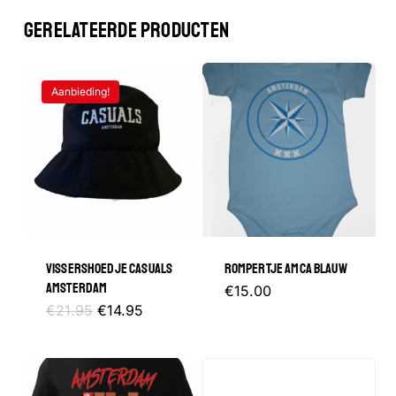
GERELATEERDE PRODUCTEN
Aanbieding!
VISSERSHOEDJE CASUALS
ROMPERTJE AMCA BLAUW
AMSTERDAM
Dit
€
15.00
Oorspronkelijke
Huidige
€
21.95
€
14.95
product
prijs
prijs
was:
is:
heeft
€21.95.
€14.95.
meerder