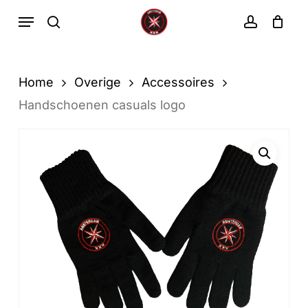
Ga
Menu
zoekopdracht
rekenin
direct
Winkelwa
Winkelwagen
sluiten
naar
de
Home
Overige
Accessoires
hoofdinhoud
Handschoenen casuals logo