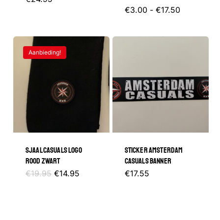
Prijsklasse
Dit
€
3.00
-
€
17.50
€3.00
tot
product
€17.50
heeft
Aanbieding!
meerder
variaties.
Deze
optie
kan
gekozen
SJAAL CASUALS LOGO
STICKER AMSTERDAM
worden
ROOD ZWART
CASUALS BANNER
op
Oorspronkelijke
Huidige
Dit
€
19.95
€
14.95
€
17.55
prijs
prijs
de
was:
is:
product
€19.95.
€14.95.
productp
heeft