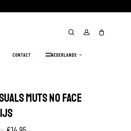
Winkelwa
zoekopdracht
rekening
sluiten
CONTACT
NEDERLANDS
SUALS MUTS NO FACE
IJS
Oorspronkelijke
Huidige
€
14.95
95