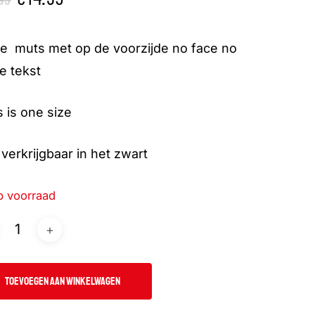
prijs
prijs
was:
is:
ze muts met op de voorzijde no face no
€24.95.
€14.95.
e tekst
 is one size
verkrijgbaar in het zwart
p voorraad
TOEVOEGEN AAN WINKELWAGEN