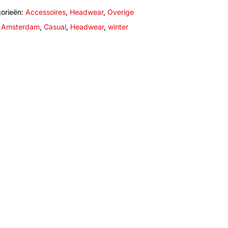
orieën:
Accessoires
,
Headwear
,
Overige
:
Amsterdam
,
Casual
,
Headwear
,
winter