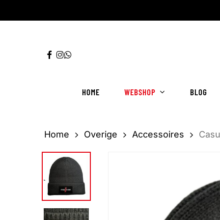
Ga
direct
naar
FACEBOOK
INSTAGRAM
WHATSAPP
de
hoofdinhoud
HOME
WEBSHOP
BLOG
Home
Overige
Accessoires
Casu