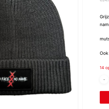
Grij
nam
muts
Ook 
14 o