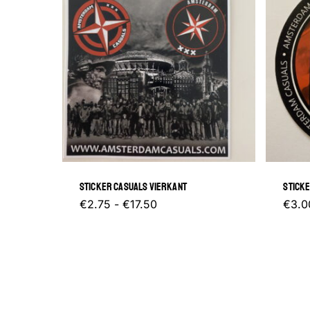
STICKER CASUALS VIERKANT
STICK
Prijsklasse:
Dit
€
2.75
-
€
17.50
€
3.0
€2.75
tot
product
€17.50
heeft
meerdere
variaties.