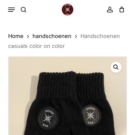
Ga
Menu
zoekopdracht
rekenin
direct
Winkelwa
Winkelwagen
sluiten
naar
de
Home
handschoenen
Handschoenen
hoofdinhoud
casuals color on color