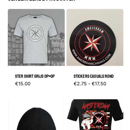
STER SHIRT GRIJS OP=OP
STICKERS CASUALS ROND
Dit
Prijsklasse
Dit
€
15.00
€
2.75
-
€
17.50
€2.75
product
tot
product
€17.50
heeft
heeft
meerdere
meerder
variaties.
variaties.
Deze
Deze