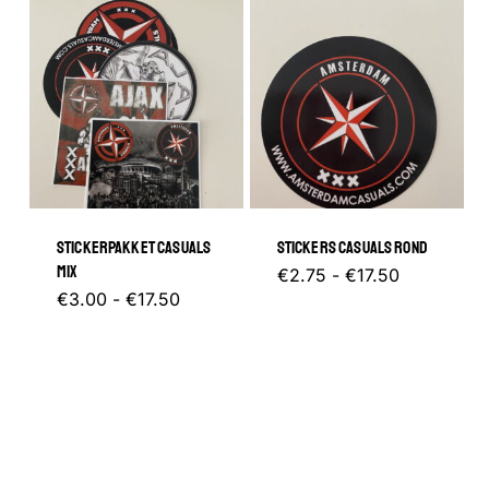
STICKERPAKKET CASUALS
STICKERS CASUALS ROND
MIX
Prijsklasse
Dit
€
2.75
-
€
17.50
€2.75
Prijsklasse:
Dit
€
3.00
-
€
17.50
tot
product
€3.00
€17.50
tot
product
heeft
€17.50
heeft
meerder
meerdere
variaties.
variaties.
Deze
Deze
optie