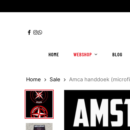
Ga
direct
naar
FACEBOOK
INSTAGRAM
WHATSAPP
de
hoofdinhoud
HOME
WEBSHOP
BLOG
Home
Sale
Amca handdoek (microfi