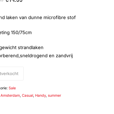
prijs
prijs
was:
is:
nd laken van dunne microfibre stof
€27.95.
€14.95.
eting 150/75cm
tgewicht strandlaken
rberend,sneldrogend en zandvrij
tverkocht
orie:
Sale
:
Amsterdam
,
Casual
,
Handy
,
summer