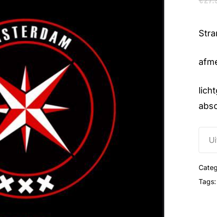
Stra
afm
lich
abso
Ui
Categ
Tags