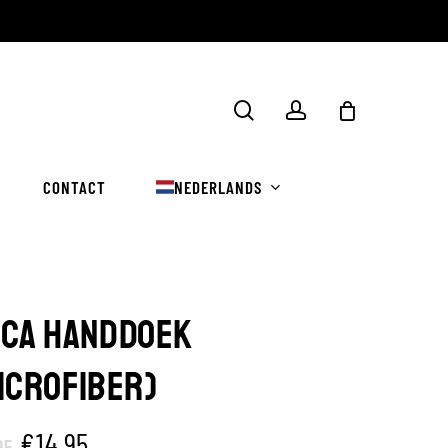
Winkelwa
zoekopdracht
rekening
sluiten
CONTACT
NEDERLANDS
CA HANDDOEK
ICROFIBER)
Oorspronkelijke
Huidige
€
14.95
95