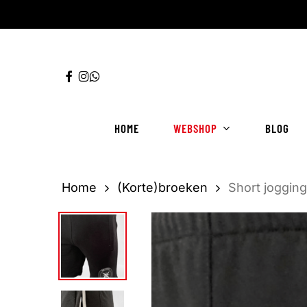
Ga
direct
naar
FACEBOOK
INSTAGRAM
WHATSAPP
de
hoofdinhoud
HOME
WEBSHOP
BLOG
Home
(Korte)broeken
Short jogging