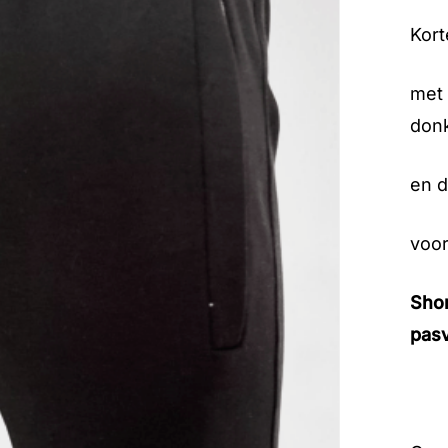
Kort
met 
donk
en d
voor
Shor
pas