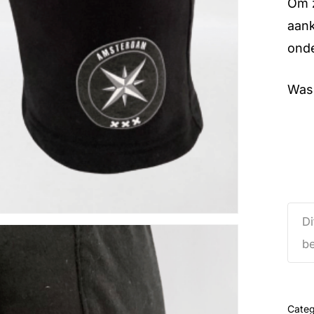
Om z
aank
onde
Wass
Di
be
Categ