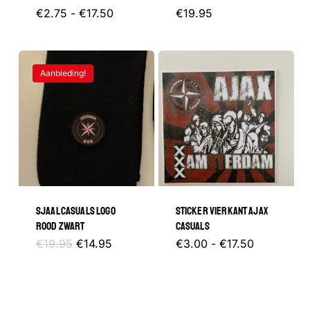
Prijsklasse:
Dit
€
2.75
-
€
17.50
€
19.95
€2.75
tot
product
€17.50
heeft
Aanbieding!
meerdere
variaties.
Deze
optie
kan
gekozen
SJAAL CASUALS LOGO
STICKER VIERKANT AJAX
worden
ROOD ZWART
CASUALS
op
Oorspronkelijke
Huidige
Prijsklasse
Dit
€
19.95
€
14.95
€
3.00
-
€
17.50
prijs
prijs
€3.00
de
was:
is:
tot
product
€19.95.
€14.95.
€17.50
productpagina
heeft
meerder