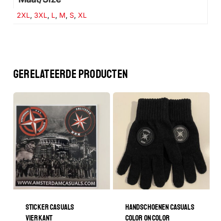
GA NAAR DE WINKEL
2XL
,
3XL
,
L
,
M
,
S
,
XL
GERELATEERDE PRODUCTEN
STICKER CASUALS
HANDSCHOENEN CASUALS
VIERKANT
COLOR ON COLOR