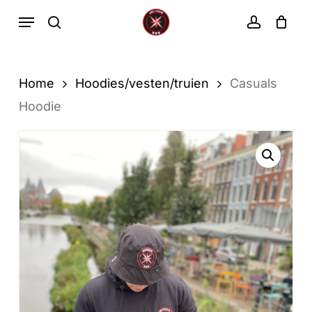
Ga
Menu
zoekopdracht
rekenin
direct
Winkelwa
Winkelwagen
sluiten
naar
de
Home
Hoodies/vesten/truien
Casuals
hoofdinhoud
Hoodie