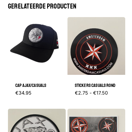
GERELATEERDE PRODUCTEN
CAP AJAX/CASUALS
STICKERS CASUALS ROND
Prijsklasse
Dit
€
34.95
€
2.75
-
€
17.50
€2.75
tot
product
€17.50
heeft
meerder
variaties.