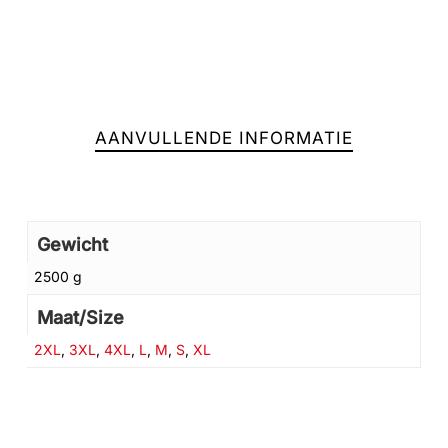
AANVULLENDE INFORMATIE
Gewicht
2500 g
Maat/Size
Geen producten in de winkelwagen.
2XL
,
3XL
,
4XL
,
L
,
M
,
S
,
XL
GA NAAR DE WINKEL