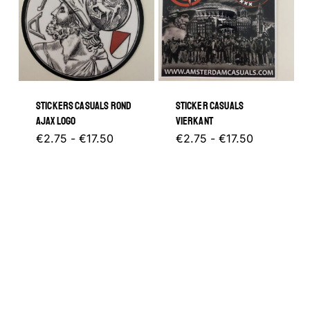
Deze
optie
kan
gekozen
STICKERS CASUALS ROND
STICKER CASUALS
worden
AJAX LOGO
VIERKANT
op
Prijsklasse:
Dit
Prijsklasse
Dit
€
2.75
-
€
17.50
€
2.75
-
€
17.50
€2.75
€2.75
de
tot
product
tot
product
€17.50
€17.50
productp
heeft
heeft
meerdere
meerder
variaties.
variaties.
Deze
Deze
optie
optie
kan
kan