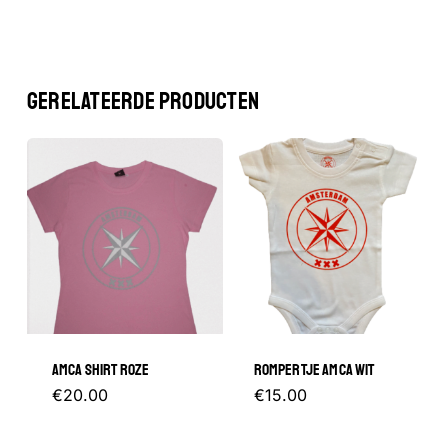
GERELATEERDE PRODUCTEN
AMCA SHIRT ROZE
ROMPERTJE AMCA WIT
Dit
Dit
€
20.00
€
15.00
product
product