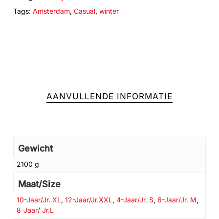
Tags:
Amsterdam
,
Casual
,
winter
AANVULLENDE INFORMATIE
Gewicht
2100 g
Geen producten in de winkelwagen.
Maat/Size
GA NAAR DE WINKEL
10-Jaar/Jr. XL
,
12-Jaar/Jr.XXL
,
4-Jaar/Jr. S
,
6-Jaar/Jr. M
,
8-Jaar/ Jr.L