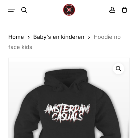
Ga
Menu
zoekopdracht
rekenin
direct
Winkelwa
Winkelwagen
sluiten
naar
de
Home
Baby's en kinderen
Hoodie no
hoofdinhoud
face kids