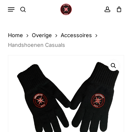
Ga
Menu
zoekopdracht
rekenin
direct
Winkelwa
Winkelwagen
sluiten
naar
de
Home
Overige
Accessoires
hoofdinhoud
Handshoenen Casuals