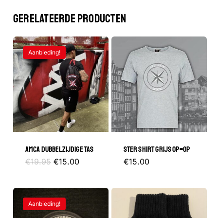
GERELATEERDE PRODUCTEN
Geen producten in de winkelwagen.
Aanbieding!
GA NAAR DE WINKEL
AMCA DUBBELZIJDIGE TAS
STER SHIRT GRIJS OP=OP
Oorspronkelijke
Huidige
Dit
€
19.95
€
15.00
€
15.00
prijs
prijs
was:
is:
product
€19.95.
€15.00.
heeft
Aanbieding!
meerder