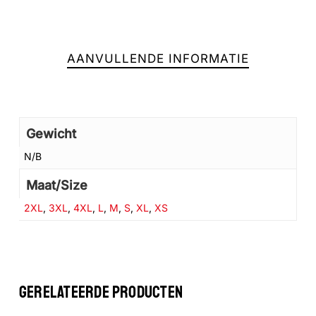
Geen producten in de winkelwagen.
AANVULLENDE INFORMATIE
GA NAAR DE WINKEL
Gewicht
N/B
Maat/Size
2XL
,
3XL
,
4XL
,
L
,
M
,
S
,
XL
,
XS
GERELATEERDE PRODUCTEN