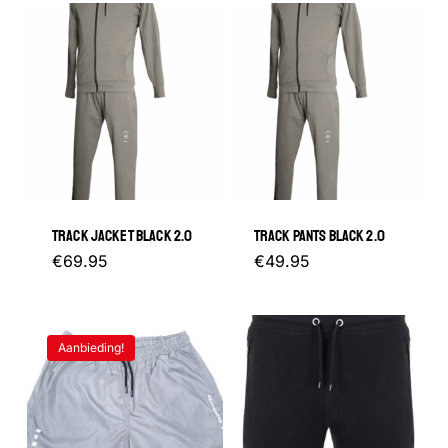
TRACK JACKET BLACK 2.0
TRACK PANTS BLACK 2.0
Dit
Dit
€
69.95
€
49.95
product
product
heeft
heeft
Aanbieding!
meerdere
meerder
variaties.
variaties.
Deze
Deze