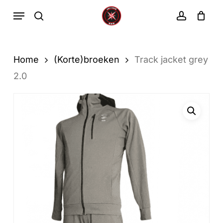
Ga
Menu
zoekopdracht
rekenin
direct
Winkelwa
Winkelwagen
sluiten
naar
de
Home
(Korte)broeken
Track jacket grey
hoofdinhoud
2.0