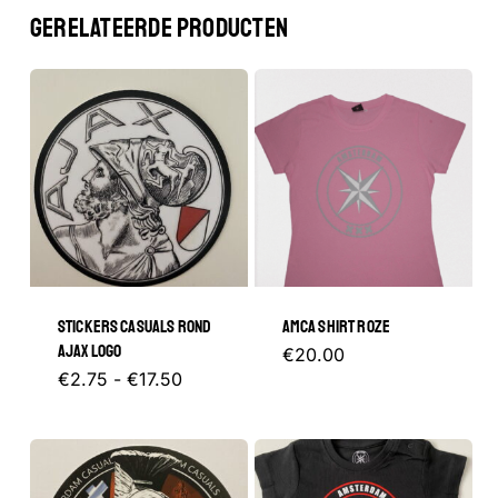
GERELATEERDE PRODUCTEN
STICKERS CASUALS ROND
AMCA SHIRT ROZE
AJAX LOGO
Dit
€
20.00
Prijsklasse:
Dit
€
2.75
-
€
17.50
product
€2.75
tot
product
heeft
€17.50
heeft
meerder
meerdere
variaties.